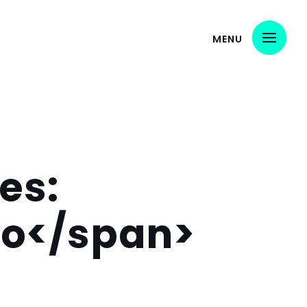
MENU
es:
to</span>